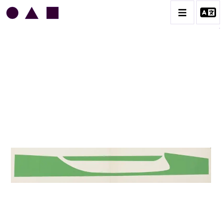
JEAN LEGROS
BIOGRAPHIE
CATALOGUE DES OEUVRES
GRUES DE BEAUBOURG
OEUVRES ANCIENNES
RONDS MUSICAUX
TOILES À BANDES
TÔLES ÉMAILLÉES