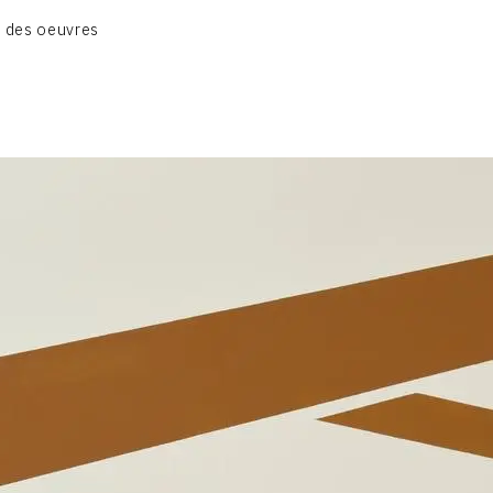
GRUES DE BEAUBOURG
 des oeuvres
OEUVRES ANCIENNES
RONDS MUSICAUX
TOILES À BANDES
TÔLES ÉMAILLÉES
CONTACT