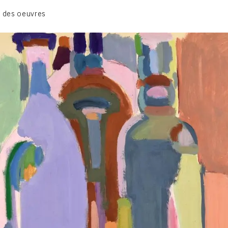
GRUES DE BEAUBOURG
 des oeuvres
OEUVRES ANCIENNES
RONDS MUSICAUX
TOILES À BANDES
TÔLES ÉMAILLÉES
CONTACT