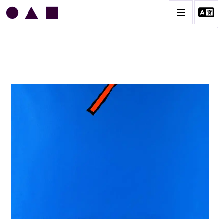
JEAN LEGROS
BIOGRAPHIE
CATALOGUE DES OEUVRES
GRUES DE BEAUBOURG
OEUVRES ANCIENNES
RONDS MUSICAUX
TOILES À BANDES
TÔLES ÉMAILLÉES