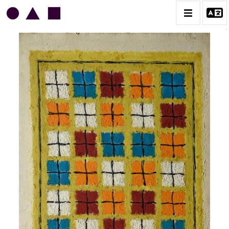
JEAN LEGROS
BIOGRAPHIE
CATALOGUE DES OEUVRES
GRUES DE BEAUBOURG
OEUVRES ANCIENNES
RONDS MUSICAUX
TOILES À BANDES
TÔLES ÉMAILLÉES