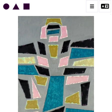
JEAN LEGROS
BIOGRAPHIE
CATALOGUE DES OEUVRES
GRUES DE BEAUBOURG
OEUVRES ANCIENNES
RONDS MUSICAUX
TOILES À BANDES
TÔLES ÉMAILLÉES