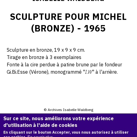
SCULPTURE POUR MICHEL
(BRONZE) - 1965
Sculpture en bronze,
19 x 9 x 9 cm.
Tirage en bronze à 3 exemplaires
Fonte à la cire perdue à patine brune par le fondeur
Gi.Bi.Esse (Vérone), monogrammé "
I.W
" à l'arrière.
© Archives Isabelle Waldberg
Sur ce site, nous améliorons votre expérience
d'utilisation à l'aide de cookies
CITER CETTE ŒUVRE
En cliquant sur le bouton Accepter, vous nous autorisez à utiliser
Isabelle Waldberg,
Sculpture pour Michel (bronze) - 1965
.