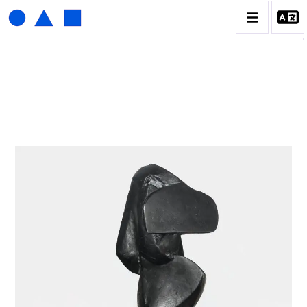
ISABELLE WALDBERG
BIOGRAPHIE
CATALOGUE DES OEUVRES
CONTACT