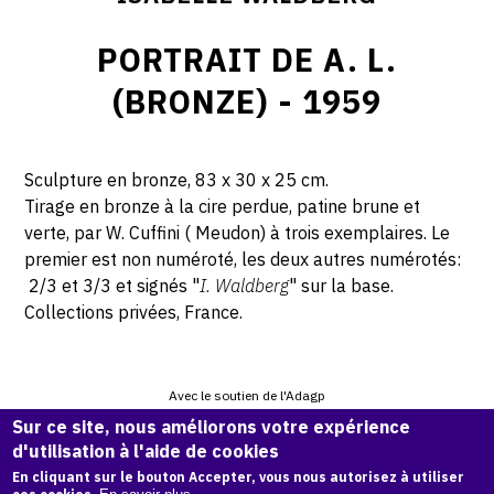
PORTRAIT DE A. L.
(BRONZE) - 1959
Sculpture en bronze, 83 x 30 x 25 cm.
Tirage en bronze à la cire perdue, patine brune et
verte, par W. Cuffini ( Meudon) à trois exemplaires. Le
premier est non numéroté, les deux autres numérotés:
2/3 et 3/3 et signés "
I. Waldberg
" sur la base.
Collections privées, France.
Avec le soutien de l'Adagp
Sur ce site, nous améliorons votre expérience
d'utilisation à l'aide de cookies
CITER CETTE ŒUVRE
En cliquant sur le bouton Accepter, vous nous autorisez à utiliser
Isabelle Waldberg,
Portrait de A. L. (bronze) - 1959
.