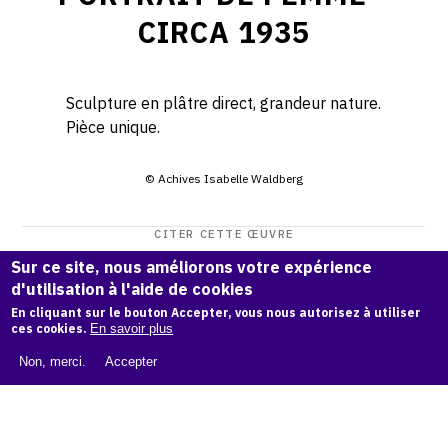
CIRCA 1935
Sculpture en plâtre direct, grandeur nature.
Pièce unique.
© Achives Isabelle Waldberg
CITER CETTE ŒUVRE
Isabelle Waldberg,
Portrait de femme - circa 1935
.
Sur ce site, nous améliorons votre expérience
d'utilisation à l'aide de cookies
Catalogue raisonné Isabelle Waldberg
, OAM.
ark:38997/o1
En cliquant sur le bouton Accepter, vous nous autorisez à utiliser
r5bn
ces cookies.
En savoir plus
COPIER LA CITATION
Non, merci.
Accepter
Demande d'information