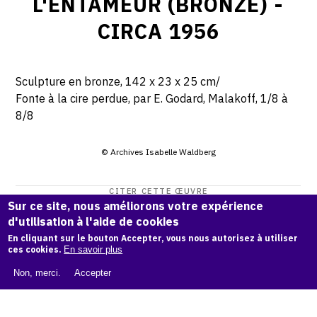
L'ENTAMEUR (BRONZE) -
CIRCA 1956
Sculpture en bronze, 142 x 23 x 25 cm/
Fonte à la cire perdue, par E. Godard, Malakoff, 1/8 à
8/8
© Archives Isabelle Waldberg
CITER CETTE ŒUVRE
Sur ce site, nous améliorons votre expérience
Isabelle Waldberg,
L'entameur (Bronze) - circa 1956
.
d'utilisation à l'aide de cookies
Catalogue raisonné Isabelle Waldberg
, OAM.
ark:38997/o1
En cliquant sur le bouton Accepter, vous nous autorisez à utiliser
ces cookies.
En savoir plus
r5qt
Non, merci.
Accepter
COPIER LA CITATION