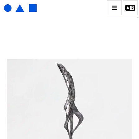
ISABELLE WALDBERG
BIOGRAPHIE
CATALOGUE DES OEUVRES
CONTACT