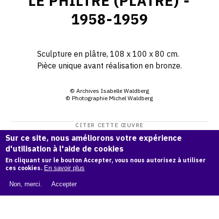
LE PHILTRE (PLÂTRE) -
1958-1959
Sculpture en plâtre, 108 x 100 x 80 cm.
Pièce unique avant réalisation en bronze.
© Archives Isabelle Waldberg
© Photographie Michel Waldberg
CITER CETTE ŒUVRE
Sur ce site, nous améliorons votre expérience
Isabelle Waldberg,
Le Philtre (plâtre) - 1958-1959
.
d'utilisation à l'aide de cookies
Catalogue raisonné Isabelle Waldberg
, OAM.
ark:38997/o1
En cliquant sur le bouton Accepter, vous nous autorisez à utiliser
zbrs
ces cookies.
En savoir plus
COPIER LA CITATION
Non, merci.
Accepter
Demande d'information