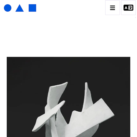
ISABELLE WALDBERG
BIOGRAPHIE
CATALOGUE DES OEUVRES
CONTACT