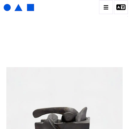
ISABELLE WALDBERG
BIOGRAPHIE
CATALOGUE DES OEUVRES
CONTACT