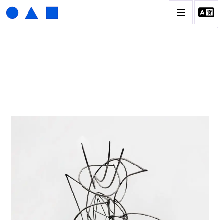
ISABELLE WALDBERG
BIOGRAPHIE
CATALOGUE DES OEUVRES
CONTACT