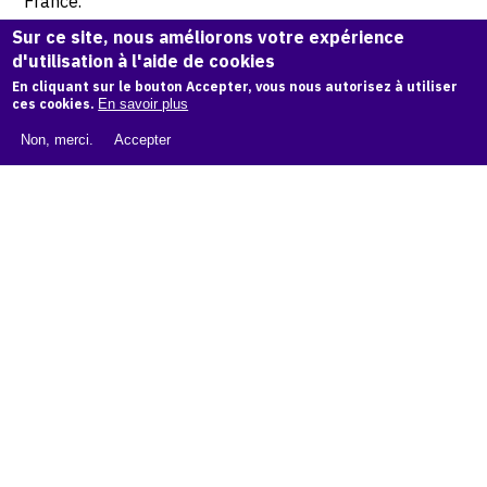
France.
Sur ce site, nous améliorons votre expérience
© Archives Isabelle Waldberg
d'utilisation à l'aide de cookies
En cliquant sur le bouton Accepter, vous nous autorisez à utiliser
ces cookies.
En savoir plus
CITER CETTE ŒUVRE
Non, merci.
Accepter
Isabelle Waldberg,
Construction sans titre sur socle - 1948
.
Catalogue raisonné Isabelle Waldberg
, OAM.
ark:38997/o1
qb4s
COPIER LA CITATION
Demande d'information