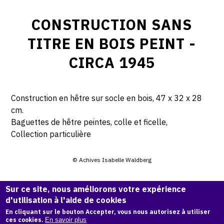
CONSTRUCTION SANS
TITRE EN BOIS PEINT -
CIRCA 1945
Construction en hêtre sur socle en bois, 47 x 32 x 28
cm.
Baguettes de hêtre peintes, colle et ficelle,
Collection particulière
© Achives Isabelle Waldberg
Sur ce site, nous améliorons votre expérience
CITER CETTE ŒUVRE
d'utilisation à l'aide de cookies
Isabelle Waldberg,
Construction sans titre en bois peint - circa
En cliquant sur le bouton Accepter, vous nous autorisez à utiliser
1945
.
ces cookies.
En savoir plus