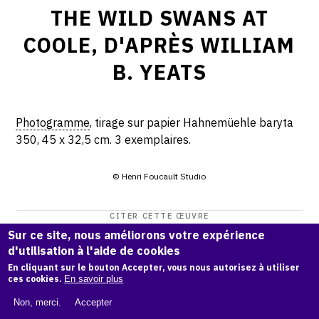
THE WILD SWANS AT
COOLE, D'APRÈS WILLIAM
B. YEATS
Photogramme
, tirage sur papier Hahnemüehle baryta
350, 45 x 32,5 cm. 3 exemplaires.
© Henri Foucault Studio
CITER CETTE ŒUVRE
Sur ce site, nous améliorons votre expérience
Henri Foucault,
The Wild Swans at Coole, d'après William B.
d'utilisation à l'aide de cookies
Yeats
.
En cliquant sur le bouton Accepter, vous nous autorisez à utiliser
Catalogue raisonné Henri Foucault
, OAM.
ark:38997/o17j
ces cookies.
En savoir plus
t3
Non, merci.
Accepter
COPIER LA CITATION