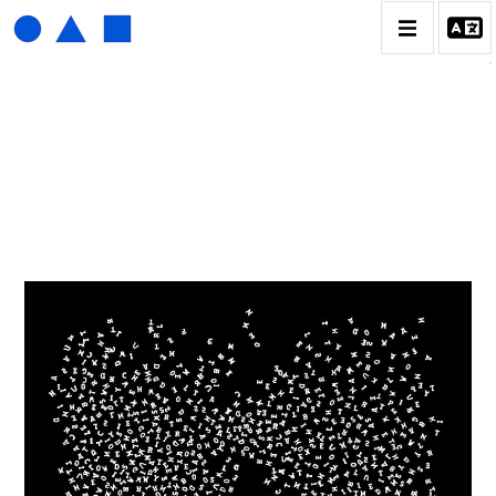
HENRI FOUCAULT
BIOGRAPHIE
CATALOGUE DES OEUVRES
01_SCULPTURE
02_PHOTOGRAPHIQUE
03_COLLAGES
04_DESSINS
05_MONOTYPE
06_ARCHIVES