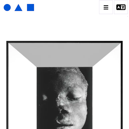
HENRI FOUCAULT
BIOGRAPHIE
CATALOGUE DES OEUVRES
01_SCULPTURE
02_PHOTOGRAPHIQUE
03_COLLAGES
04_DESSINS
05_MONOTYPE
06_ARCHIVES