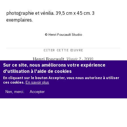
photographie et vénilia. 39,5 cm x 45 cm. 3
exemplaires.
© Henri Foucault Studio
CITER CETTE ŒUVRE
Henri Foucault,
Visage 2 - 2000
.
Sur ce site, nous améliorons votre expérience
Catalogue raisonné Henri Foucault
, OAM.
ark:38997/o168
d'utilisation à l'aide de cookies
g7
En cliquant sur le bouton Accepter, vous nous autorisez à utiliser
ces cookies.
En savoir plus
COPIER LA CITATION
Non, merci.
Accepter
Demande d'information