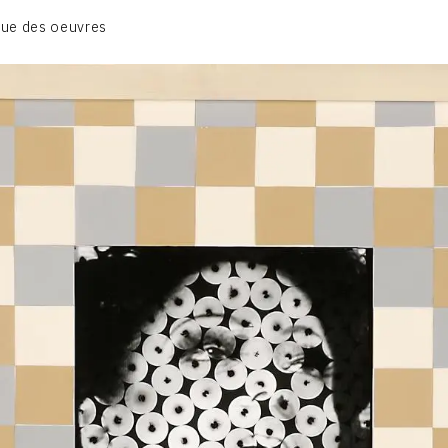
01_SCULPTURE
ue des oeuvres
02_PHOTOGRAPHIQUE
03_COLLAGES
04_DESSINS
05_MONOTYPE
06_ARCHIVES
CONTACT