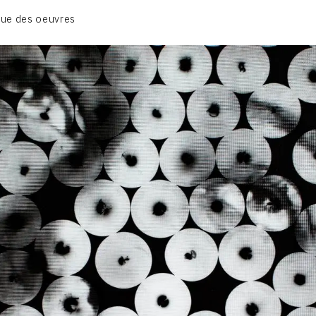
01_SCULPTURE
ue des oeuvres
02_PHOTOGRAPHIQUE
03_COLLAGES
04_DESSINS
05_MONOTYPE
06_ARCHIVES
CONTACT