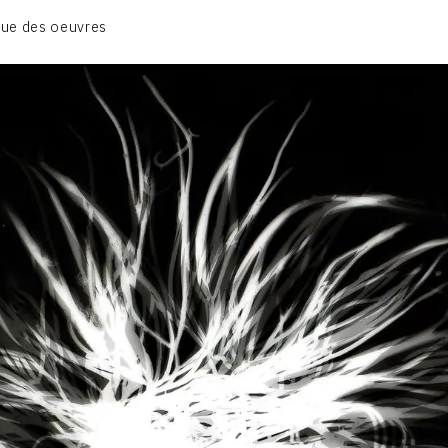
01_SCULPTURE
ue des oeuvres
02_PHOTOGRAPHIQUE
03_COLLAGES
04_DESSINS
05_MONOTYPE
06_ARCHIVES
CONTACT