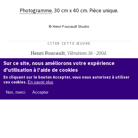
Photogramme
, 30 cm x 40 cm. Pièce unique.
© Henri Foucault Studio
CITER CETTE ŒUVRE
Henri Foucault,
Vibrations 36 - 2004
.
Catalogue raisonné Henri Foucault
, OAM.
ark:38997/o17h
Sur ce site, nous améliorons votre expérience
d6
d'utilisation à l'aide de cookies
En cliquant sur le bouton Accepter, vous nous autorisez à utiliser
COPIER LA CITATION
ces cookies.
En savoir plus
Non, merci.
Accepter
Demande d'information