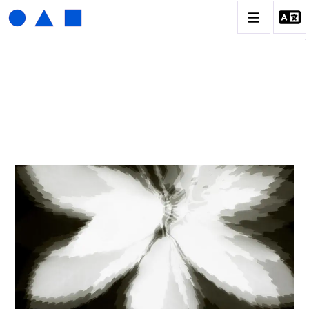
HENRI FOUCAULT
BIOGRAPHIE
CATALOGUE DES OEUVRES
01_SCULPTURE
02_PHOTOGRAPHIQUE
03_COLLAGES
04_DESSINS
05_MONOTYPE
06_ARCHIVES