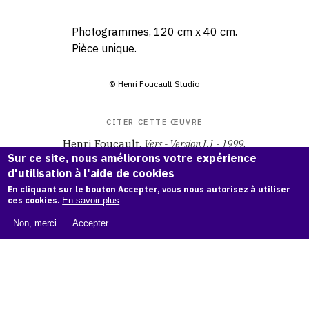
Photogrammes, 120 cm x 40 cm.
Pièce unique.
© Henri Foucault Studio
CITER CETTE ŒUVRE
Henri Foucault,
Vers - Version L1 - 1999
.
Sur ce site, nous améliorons votre expérience
Catalogue raisonné Henri Foucault
, OAM.
ark:38997/o19m
d'utilisation à l'aide de cookies
kr
En cliquant sur le bouton Accepter, vous nous autorisez à utiliser
ces cookies.
En savoir plus
COPIER LA CITATION
Non, merci.
Accepter
Demande d'information