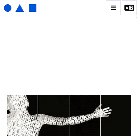
HENRI FOUCAULT
BIOGRAPHIE
CATALOGUE DES OEUVRES
01_SCULPTURE
02_PHOTOGRAPHIQUE
03_COLLAGES
04_DESSINS
05_MONOTYPE
06_ARCHIVES