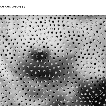
01_SCULPTURE
ue des oeuvres
02_PHOTOGRAPHIQUE
03_COLLAGES
04_DESSINS
05_MONOTYPE
06_ARCHIVES
CONTACT