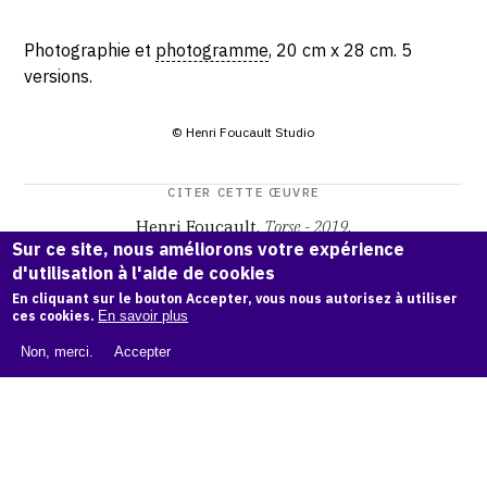
Photographie et
photogramme
, 20 cm x 28 cm. 5
versions.
© Henri Foucault Studio
CITER CETTE ŒUVRE
Henri Foucault,
Torse - 2019
.
Sur ce site, nous améliorons votre expérience
Catalogue raisonné Henri Foucault
, OAM.
ark:38997/o177
d'utilisation à l'aide de cookies
zh
En cliquant sur le bouton Accepter, vous nous autorisez à utiliser
ces cookies.
En savoir plus
COPIER LA CITATION
Non, merci.
Accepter
Demande d'information