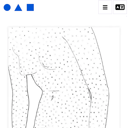
HENRI FOUCAULT
BIOGRAPHIE
CATALOGUE DES OEUVRES
01_SCULPTURE
02_PHOTOGRAPHIQUE
03_COLLAGES
04_DESSINS
05_MONOTYPE
06_ARCHIVES