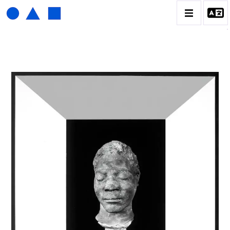
HENRI FOUCAULT
BIOGRAPHIE
CATALOGUE DES OEUVRES
01_SCULPTURE
02_PHOTOGRAPHIQUE
03_COLLAGES
04_DESSINS
05_MONOTYPE
06_ARCHIVES