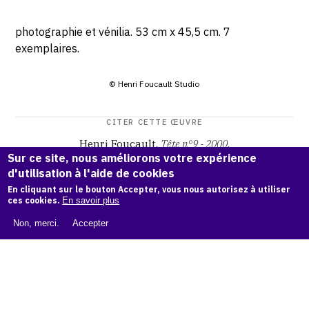
photographie et vénilia. 53 cm x 45,5 cm. 7
exemplaires.
© Henri Foucault Studio
CITER CETTE ŒUVRE
Henri Foucault,
Tête n°9 - 2000
.
Sur ce site, nous améliorons votre expérience
Catalogue raisonné Henri Foucault
, OAM.
ark:38997/o168
d'utilisation à l'aide de cookies
t1
En cliquant sur le bouton Accepter, vous nous autorisez à utiliser
ces cookies.
En savoir plus
COPIER LA CITATION
Non, merci.
Accepter
Demande d'information