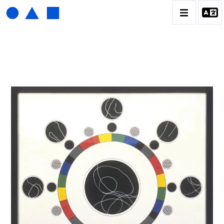
HENRI FOUCAULT
BIOGRAPHIE
CATALOGUE DES OEUVRES
01_SCULPTURE
02_PHOTOGRAPHIQUE
03_COLLAGES
04_DESSINS
05_MONOTYPE
06_ARCHIVES