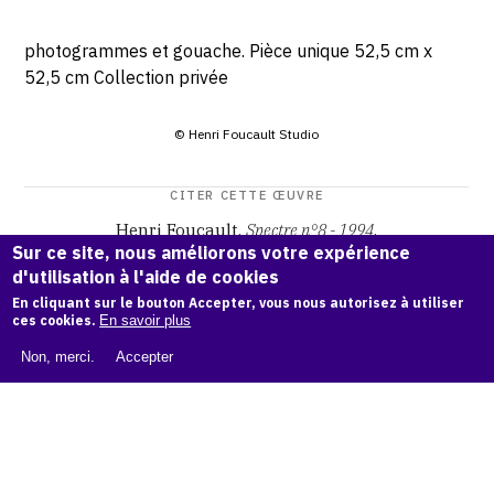
photogrammes et gouache. Pièce unique 52,5 cm x
52,5 cm Collection privée
© Henri Foucault Studio
CITER CETTE ŒUVRE
Henri Foucault,
Spectre n°8 - 1994
.
Sur ce site, nous améliorons votre expérience
Catalogue raisonné Henri Foucault
, OAM.
ark:38997/o16c
d'utilisation à l'aide de cookies
br
En cliquant sur le bouton Accepter, vous nous autorisez à utiliser
ces cookies.
En savoir plus
COPIER LA CITATION
Non, merci.
Accepter
Demande d'information