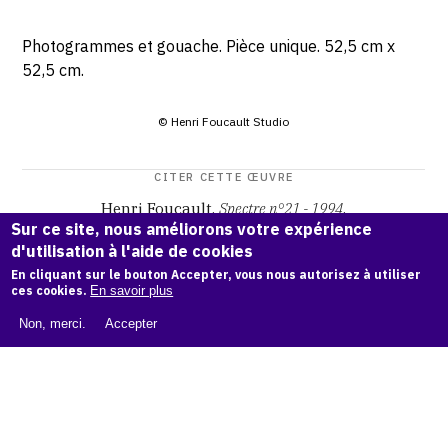
Photogrammes et gouache. Pièce unique. 52,5 cm x
52,5 cm.
© Henri Foucault Studio
CITER CETTE ŒUVRE
Henri Foucault,
Spectre n°21 - 1994
.
Sur ce site, nous améliorons votre expérience
Catalogue raisonné Henri Foucault
, OAM.
ark:38997/o162
d'utilisation à l'aide de cookies
vb
En cliquant sur le bouton Accepter, vous nous autorisez à utiliser
ces cookies.
En savoir plus
COPIER LA CITATION
Non, merci.
Accepter
Demande d'information