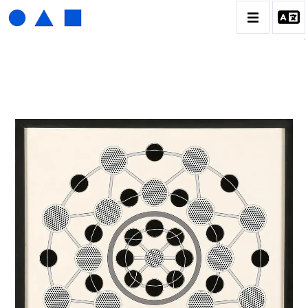
HENRI FOUCAULT
BIOGRAPHIE
CATALOGUE DES OEUVRES
01_SCULPTURE
02_PHOTOGRAPHIQUE
03_COLLAGES
04_DESSINS
05_MONOTYPE
06_ARCHIVES