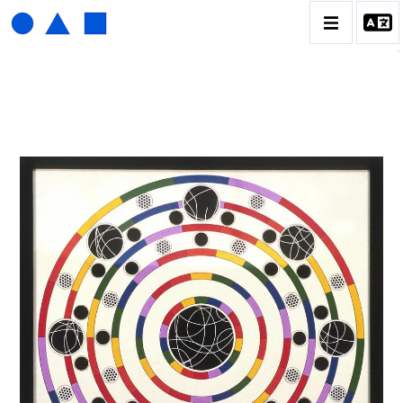
HENRI FOUCAULT
BIOGRAPHIE
CATALOGUE DES OEUVRES
01_SCULPTURE
02_PHOTOGRAPHIQUE
03_COLLAGES
04_DESSINS
05_MONOTYPE
06_ARCHIVES