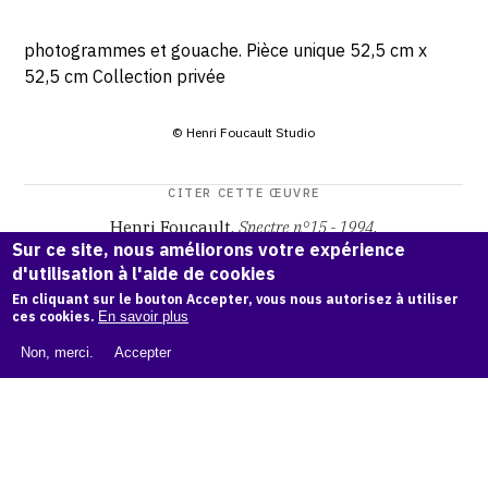
photogrammes et gouache. Pièce unique 52,5 cm x
52,5 cm Collection privée
© Henri Foucault Studio
CITER CETTE ŒUVRE
Henri Foucault,
Spectre n°15 - 1994
.
Sur ce site, nous améliorons votre expérience
Catalogue raisonné Henri Foucault
, OAM.
ark:38997/o16c
d'utilisation à l'aide de cookies
dh
En cliquant sur le bouton Accepter, vous nous autorisez à utiliser
ces cookies.
En savoir plus
COPIER LA CITATION
Non, merci.
Accepter
Demande d'information