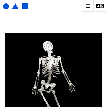
HENRI FOUCAULT
BIOGRAPHIE
CATALOGUE DES OEUVRES
01_SCULPTURE
02_PHOTOGRAPHIQUE
03_COLLAGES
04_DESSINS
05_MONOTYPE
06_ARCHIVES