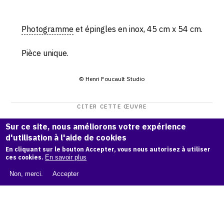
Photogramme
et épingles en inox, 45 cm x 54 cm.
Pièce unique.
© Henri Foucault Studio
CITER CETTE ŒUVRE
Henri Foucault,
SKE n° 7 - 2008
.
Sur ce site, nous améliorons votre expérience
Catalogue raisonné Henri Foucault
, OAM.
ark:38997/o195
d'utilisation à l'aide de cookies
7g
En cliquant sur le bouton Accepter, vous nous autorisez à utiliser
ces cookies.
En savoir plus
COPIER LA CITATION
Non, merci.
Accepter
Demande d'information