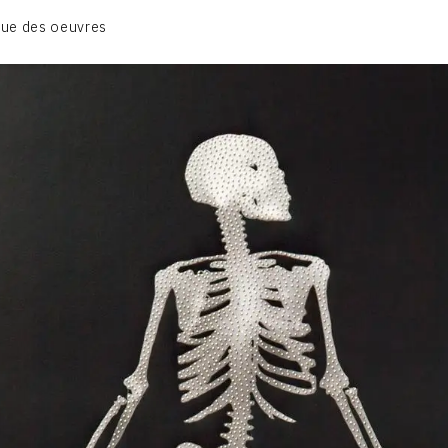
01_SCULPTURE
ue des oeuvres
02_PHOTOGRAPHIQUE
03_COLLAGES
04_DESSINS
05_MONOTYPE
06_ARCHIVES
CONTACT