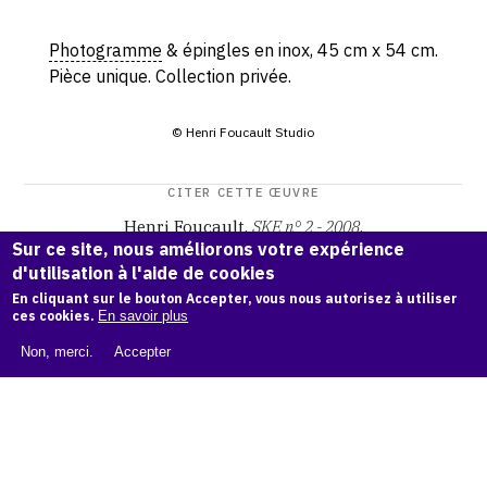
Photogramme
& épingles en inox, 45 cm x 54 cm.
Pièce unique. Collection privée.
© Henri Foucault Studio
CITER CETTE ŒUVRE
Henri Foucault,
SKE n° 2 - 2008
.
Sur ce site, nous améliorons votre expérience
Catalogue raisonné Henri Foucault
, OAM.
ark:38997/o19m
d'utilisation à l'aide de cookies
6k
En cliquant sur le bouton Accepter, vous nous autorisez à utiliser
ces cookies.
En savoir plus
COPIER LA CITATION
Non, merci.
Accepter
Demande d'information