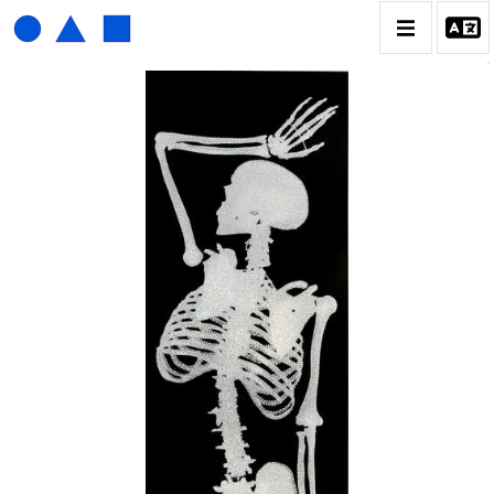
HENRI FOUCAULT
BIOGRAPHIE
CATALOGUE DES OEUVRES
01_SCULPTURE
02_PHOTOGRAPHIQUE
03_COLLAGES
04_DESSINS
05_MONOTYPE
06_ARCHIVES