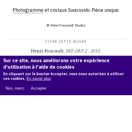
Photogramme
et cristaux Swarovski. Pièce unique.
© Henri Foucault Studio
CITER CETTE ŒUVRE
Henri Foucault,
SKE-DKS-2 - 2010
.
Catalogue raisonné Henri Foucault
, OAM.
ark:38997/o16c
Sur ce site, nous améliorons votre expérience
9c
d'utilisation à l'aide de cookies
En cliquant sur le bouton Accepter, vous nous autorisez à utiliser
COPIER LA CITATION
ces cookies.
En savoir plus
Non, merci.
Accepter
Demande d'information