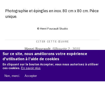
Photographie et épingles en inox. 80 cm x 80 cm. Pièce
unique.
© Henri Foucault Studio
CITER CETTE ŒUVRE
Henri Foucault,
Silhouette 2 - 2010
.
Sur ce site, nous améliorons votre expérience
Catalogue raisonné Henri Foucault
, OAM.
ark:38997/o16f
d'utilisation à l'aide de cookies
k3
En cliquant sur le bouton Accepter, vous nous autorisez à utiliser
ces cookies.
En savoir plus
COPIER LA CITATION
Non, merci.
Accepter
Demande d'information