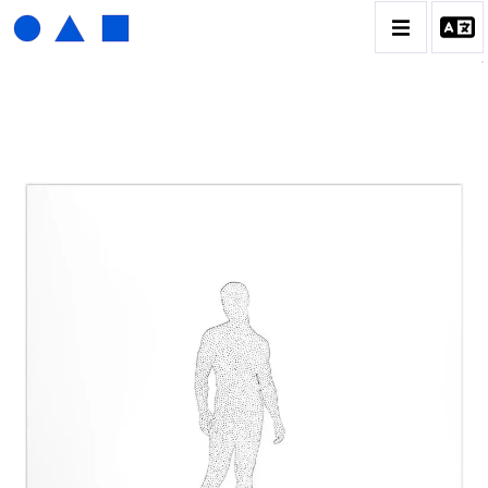
HENRI FOUCAULT
BIOGRAPHIE
CATALOGUE DES OEUVRES
01_SCULPTURE
02_PHOTOGRAPHIQUE
03_COLLAGES
04_DESSINS
05_MONOTYPE
06_ARCHIVES