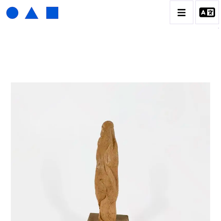
HENRI FOUCAULT
BIOGRAPHIE
CATALOGUE DES OEUVRES
01_SCULPTURE
02_PHOTOGRAPHIQUE
03_COLLAGES
04_DESSINS
05_MONOTYPE
06_ARCHIVES