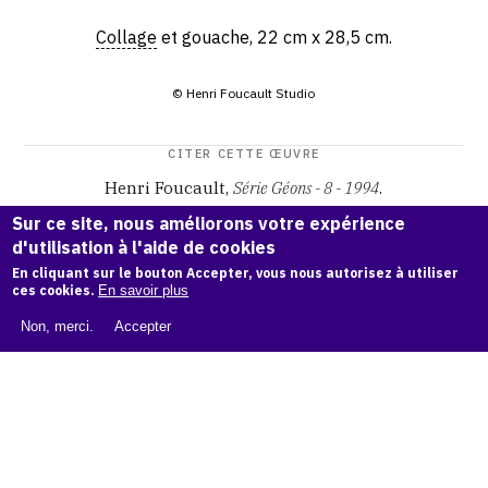
Collage
et gouache, 22 cm x 28,5 cm.
© Henri Foucault Studio
CITER CETTE ŒUVRE
Henri Foucault,
Série Géons - 8 - 1994
.
Catalogue raisonné Henri Foucault
, OAM.
ark:38997/o16z
Sur ce site, nous améliorons votre expérience
3z
d'utilisation à l'aide de cookies
En cliquant sur le bouton Accepter, vous nous autorisez à utiliser
COPIER LA CITATION
ces cookies.
En savoir plus
Non, merci.
Accepter
Demande d'information