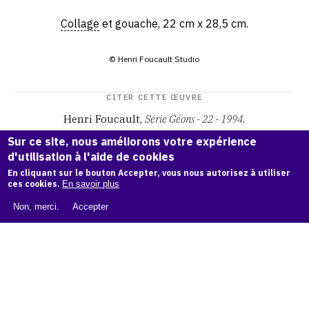
Collage
et gouache, 22 cm x 28,5 cm.
© Henri Foucault Studio
CITER CETTE ŒUVRE
Henri Foucault,
Série Géons - 22 - 1994
.
Catalogue raisonné Henri Foucault
, OAM.
ark:38997/o16z
Sur ce site, nous améliorons votre expérience
r5
d'utilisation à l'aide de cookies
En cliquant sur le bouton Accepter, vous nous autorisez à utiliser
COPIER LA CITATION
ces cookies.
En savoir plus
Non, merci.
Accepter
Demande d'information