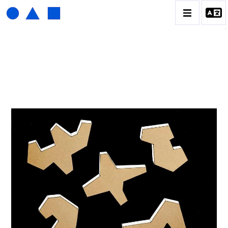
HENRI FOUCAULT
BIOGRAPHIE
CATALOGUE DES OEUVRES
01_SCULPTURE
02_PHOTOGRAPHIQUE
03_COLLAGES
04_DESSINS
05_MONOTYPE
06_ARCHIVES