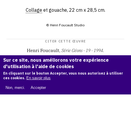
Collage
et gouache, 22 cm x 28,5 cm.
© Henri Foucault Studio
CITER CETTE ŒUVRE
Henri Foucault,
Série Géons - 19 - 1994
.
Catalogue raisonné Henri Foucault
, OAM.
ark:38997/o16z
Sur ce site, nous améliorons votre expérience
n1
d'utilisation à l'aide de cookies
En cliquant sur le bouton Accepter, vous nous autorisez à utiliser
COPIER LA CITATION
ces cookies.
En savoir plus
Non, merci.
Accepter
Demande d'information