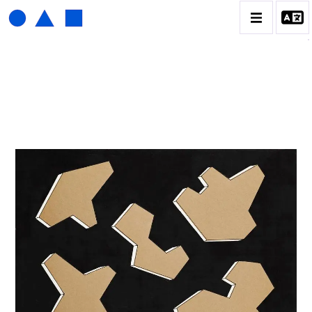
HENRI FOUCAULT
BIOGRAPHIE
CATALOGUE DES OEUVRES
01_SCULPTURE
02_PHOTOGRAPHIQUE
03_COLLAGES
04_DESSINS
05_MONOTYPE
06_ARCHIVES