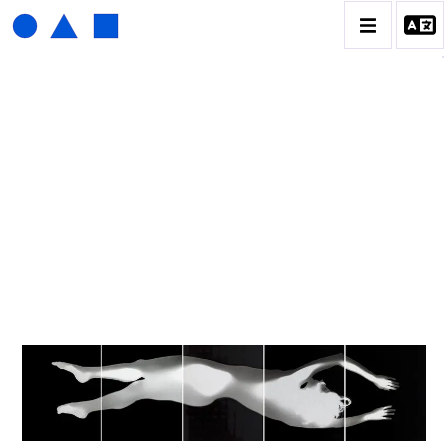
HENRI FOUCAULT
BIOGRAPHIE
CATALOGUE DES OEUVRES
01_SCULPTURE
02_PHOTOGRAPHIQUE
03_COLLAGES
04_DESSINS
05_MONOTYPE
06_ARCHIVES