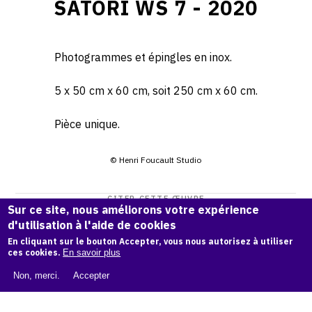
SATORI WS 7 - 2020
Photogrammes et épingles en inox.
5 x 50 cm x 60 cm, soit 250 cm x 60 cm.
Pièce unique.
© Henri Foucault Studio
CITER CETTE ŒUVRE
Sur ce site, nous améliorons votre expérience
Henri Foucault,
Satori WS 7 - 2020
.
d'utilisation à l'aide de cookies
Catalogue raisonné Henri Foucault
, OAM.
ark:38997/o195
En cliquant sur le bouton Accepter, vous nous autorisez à utiliser
ces cookies.
En savoir plus
c0
Non, merci.
Accepter
COPIER LA CITATION