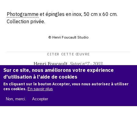
Photogramme
et épingles en inox, 50 cm x 60 cm.
Collection privée.
© Henri Foucault Studio
CITER CETTE ŒUVRE
Henri Foucault,
Satori n°7 - 2003
.
Sur ce site, nous améliorons votre expérience
Catalogue raisonné Henri Foucault
, OAM.
ark:38997/o17h
d'utilisation à l'aide de cookies
sc
En cliquant sur le bouton Accepter, vous nous autorisez à utiliser
ces cookies.
En savoir plus
COPIER LA CITATION
Non, merci.
Accepter
Demande d'information