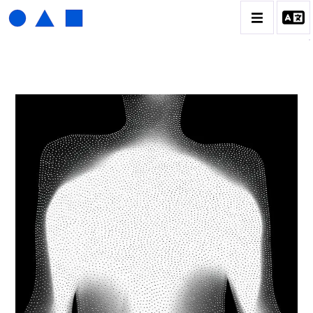
HENRI FOUCAULT
BIOGRAPHIE
CATALOGUE DES OEUVRES
01_SCULPTURE
02_PHOTOGRAPHIQUE
03_COLLAGES
04_DESSINS
05_MONOTYPE
06_ARCHIVES