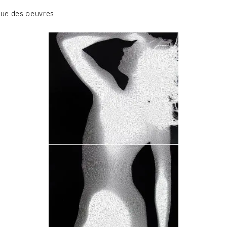
01_SCULPTURE
ue des oeuvres
02_PHOTOGRAPHIQUE
03_COLLAGES
04_DESSINS
05_MONOTYPE
06_ARCHIVES
CONTACT