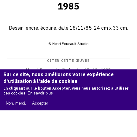
1985
Dessin, encre, écoline, daté 18/11/85, 24 cm x 33 cm.
© Henri Foucault Studio
CITER CETTE ŒUVRE
Henri Foucault,
Recherches 85 - 12 - 1985
.
Sur ce site, nous améliorons votre expérience
Catalogue raisonné Henri Foucault
, OAM.
ark:38997/o16x
d'utilisation à l'aide de cookies
vz
En cliquant sur le bouton Accepter, vous nous autorisez à utiliser
ces cookies.
En savoir plus
COPIER LA CITATION
Non, merci.
Accepter
Demande d'information