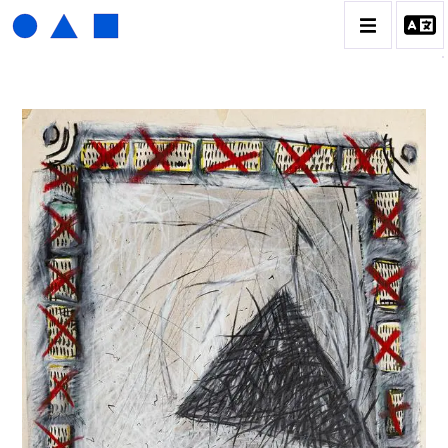
HENRI FOUCAULT
BIOGRAPHIE
CATALOGUE DES OEUVRES
01_SCULPTURE
02_PHOTOGRAPHIQUE
03_COLLAGES
04_DESSINS
05_MONOTYPE
06_ARCHIVES