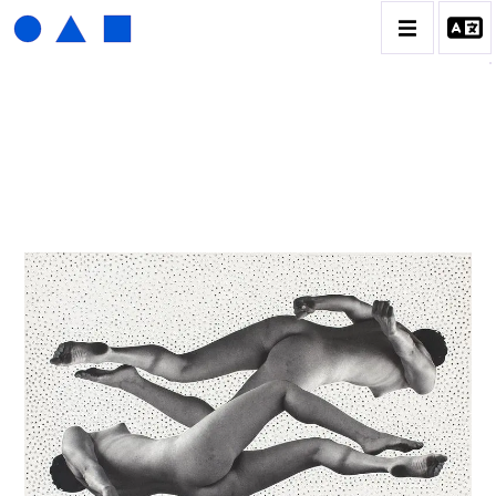
HENRI FOUCAULT
BIOGRAPHIE
CATALOGUE DES OEUVRES
01_SCULPTURE
02_PHOTOGRAPHIQUE
03_COLLAGES
04_DESSINS
05_MONOTYPE
06_ARCHIVES