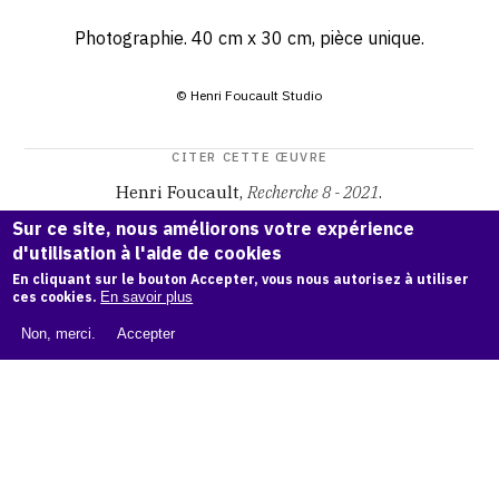
Photographie. 40 cm x 30 cm, pièce unique.
© Henri Foucault Studio
CITER CETTE ŒUVRE
Henri Foucault,
Recherche 8 - 2021
.
Catalogue raisonné Henri Foucault
, OAM.
ark:38997/o16c
Sur ce site, nous améliorons votre expérience
qx
d'utilisation à l'aide de cookies
En cliquant sur le bouton Accepter, vous nous autorisez à utiliser
COPIER LA CITATION
ces cookies.
En savoir plus
Non, merci.
Accepter
Demande d'information