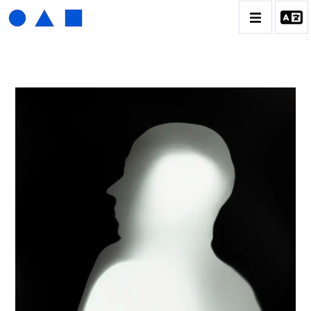
HENRI FOUCAULT
BIOGRAPHIE
CATALOGUE DES OEUVRES
01_SCULPTURE
02_PHOTOGRAPHIQUE
03_COLLAGES
04_DESSINS
05_MONOTYPE
06_ARCHIVES