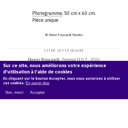
Photogramme
, 50 cm x 60 cm.
Pièce unique
© Henri Foucault Studio
CITER CETTE ŒUVRE
Henri Foucault,
Portrait H.D 2 - 2010
.
Sur ce site, nous améliorons votre expérience
Catalogue raisonné Henri Foucault
, OAM.
ark:38997/o1pv
d'utilisation à l'aide de cookies
w0
En cliquant sur le bouton Accepter, vous nous autorisez à utiliser
ces cookies.
En savoir plus
COPIER LA CITATION
Non, merci.
Accepter
Demande d'information