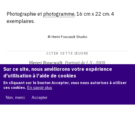
Photographie et
photogramme
, 16 cm x 22 cm. 4
exemplaires.
© Henri Foucault Studio
CITER CETTE ŒUVRE
Henri Foucault,
Portrait de L.S - 2009
.
Sur ce site, nous améliorons votre expérience
Catalogue raisonné Henri Foucault
, OAM.
ark:38997/o170
d'utilisation à l'aide de cookies
6r
En cliquant sur le bouton Accepter, vous nous autorisez à utiliser
ces cookies.
En savoir plus
COPIER LA CITATION
Non, merci.
Accepter
Demande d'information