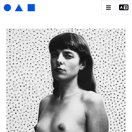
HENRI FOUCAULT
BIOGRAPHIE
CATALOGUE DES OEUVRES
01_SCULPTURE
02_PHOTOGRAPHIQUE
03_COLLAGES
04_DESSINS
05_MONOTYPE
06_ARCHIVES