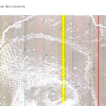
01_SCULPTURE
ue des oeuvres
02_PHOTOGRAPHIQUE
03_COLLAGES
04_DESSINS
05_MONOTYPE
06_ARCHIVES
CONTACT