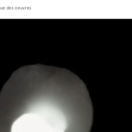
01_SCULPTURE
ue des oeuvres
02_PHOTOGRAPHIQUE
03_COLLAGES
04_DESSINS
05_MONOTYPE
06_ARCHIVES
CONTACT