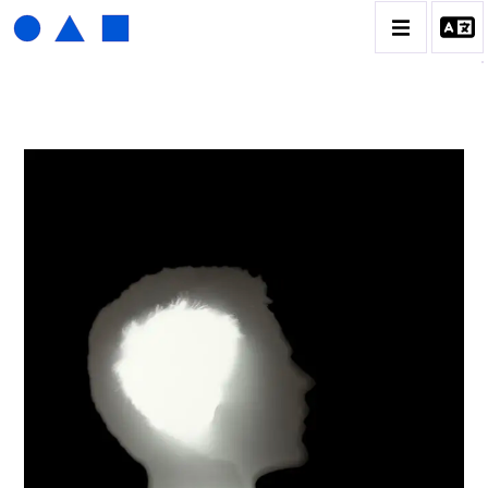
HENRI FOUCAULT
BIOGRAPHIE
CATALOGUE DES OEUVRES
01_SCULPTURE
02_PHOTOGRAPHIQUE
03_COLLAGES
04_DESSINS
05_MONOTYPE
06_ARCHIVES