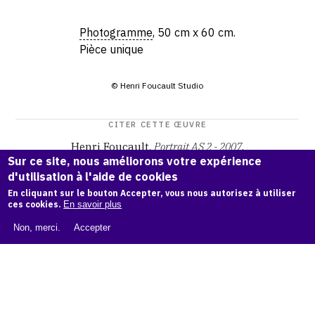
Photogramme
, 50 cm x 60 cm.
Pièce unique
© Henri Foucault Studio
CITER CETTE ŒUVRE
Henri Foucault,
Portrait AS 2 - 2007
.
Sur ce site, nous améliorons votre expérience
Catalogue raisonné Henri Foucault
, OAM.
ark:38997/o1pv
d'utilisation à l'aide de cookies
7s
En cliquant sur le bouton Accepter, vous nous autorisez à utiliser
ces cookies.
En savoir plus
COPIER LA CITATION
Non, merci.
Accepter
Demande d'information