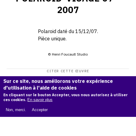
2007
Polaroid daté du 15/12/07.
Pièce unique.
© Henri Foucault Studio
CITER CETTE ŒUVRE
Henri Foucault,
Polaroid-visage 67 - 2007
.
Sur ce site, nous améliorons votre expérience
d'utilisation à l'aide de cookies
Catalogue raisonné Henri Foucault
, OAM.
ark:38997/o1bc
En cliquant sur le bouton Accepter, vous nous autorisez à utiliser
f4
ces cookies.
En savoir plus
COPIER LA CITATION
Non, merci.
Accepter
Demande d'information