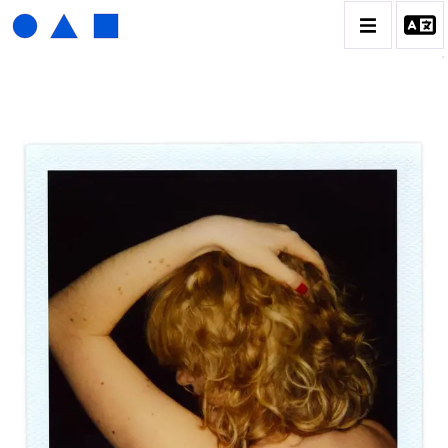
HENRI FOUCAULT
BIOGRAPHIE
CATALOGUE DES OEUVRES
01_SCULPTURE
02_PHOTOGRAPHIQUE
03_COLLAGES
04_DESSINS
05_MONOTYPE
06_ARCHIVES