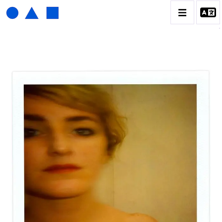
HENRI FOUCAULT
BIOGRAPHIE
CATALOGUE DES OEUVRES
01_SCULPTURE
02_PHOTOGRAPHIQUE
03_COLLAGES
04_DESSINS
05_MONOTYPE
06_ARCHIVES