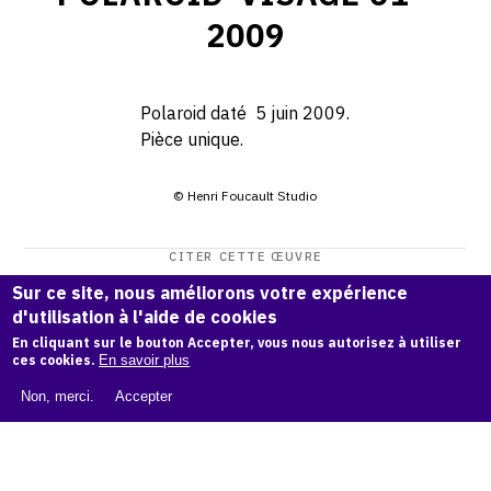
2009
Polaroid daté 5 juin 2009.
Pièce unique.
© Henri Foucault Studio
CITER CETTE ŒUVRE
Henri Foucault,
Polaroid-visage 61 - 2009
.
Sur ce site, nous améliorons votre expérience
d'utilisation à l'aide de cookies
Catalogue raisonné Henri Foucault
, OAM.
ark:38997/o1bc
En cliquant sur le bouton Accepter, vous nous autorisez à utiliser
7v
ces cookies.
En savoir plus
COPIER LA CITATION
Non, merci.
Accepter
Demande d'information