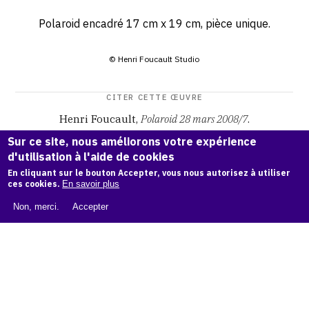
Polaroid encadré 17 cm x 19 cm, pièce unique.
© Henri Foucault Studio
CITER CETTE ŒUVRE
Henri Foucault,
Polaroid 28 mars 2008/7
.
Catalogue raisonné Henri Foucault
, OAM.
ark:38997/o16f
Sur ce site, nous améliorons votre expérience
8p
d'utilisation à l'aide de cookies
En cliquant sur le bouton Accepter, vous nous autorisez à utiliser
COPIER LA CITATION
ces cookies.
En savoir plus
Non, merci.
Accepter
Demande d'information