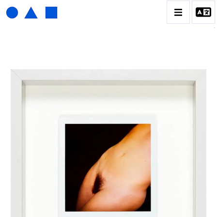
HENRI FOUCAULT
BIOGRAPHIE
CATALOGUE DES OEUVRES
01_SCULPTURE
02_PHOTOGRAPHIQUE
03_COLLAGES
04_DESSINS
05_MONOTYPE
06_ARCHIVES