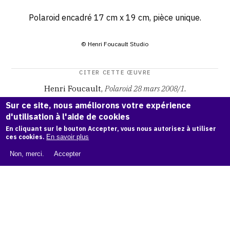
Polaroid encadré 17 cm x 19 cm, pièce unique.
© Henri Foucault Studio
CITER CETTE ŒUVRE
Henri Foucault,
Polaroid 28 mars 2008/1
.
Catalogue raisonné Henri Foucault
, OAM.
ark:38997/o16f
Sur ce site, nous améliorons votre expérience
gz
d'utilisation à l'aide de cookies
En cliquant sur le bouton Accepter, vous nous autorisez à utiliser
COPIER LA CITATION
ces cookies.
En savoir plus
Non, merci.
Accepter
Demande d'information