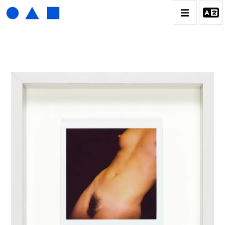
HENRI FOUCAULT
BIOGRAPHIE
CATALOGUE DES OEUVRES
01_SCULPTURE
02_PHOTOGRAPHIQUE
03_COLLAGES
04_DESSINS
05_MONOTYPE
06_ARCHIVES