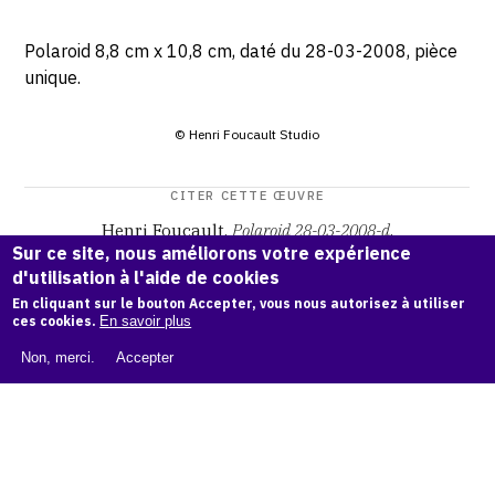
Polaroid 8,8 cm x 10,8 cm, daté du 28-03-2008, pièce
unique.
© Henri Foucault Studio
CITER CETTE ŒUVRE
Henri Foucault,
Polaroid 28-03-2008-d
.
Sur ce site, nous améliorons votre expérience
Catalogue raisonné Henri Foucault
, OAM.
ark:38997/o17k
d'utilisation à l'aide de cookies
tf
En cliquant sur le bouton Accepter, vous nous autorisez à utiliser
ces cookies.
En savoir plus
COPIER LA CITATION
Non, merci.
Accepter
Demande d'information