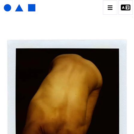
HENRI FOUCAULT
BIOGRAPHIE
CATALOGUE DES OEUVRES
01_SCULPTURE
02_PHOTOGRAPHIQUE
03_COLLAGES
04_DESSINS
05_MONOTYPE
06_ARCHIVES